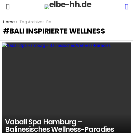
S
Menu
You are here:
Home
Tag Archives: Bali inspirierte Wellness
BALI INSPIRIERTE WELLNESS
LATEST
STORIES
Vabali Spa Hamburg –
Balinesisches Wellness-Paradies