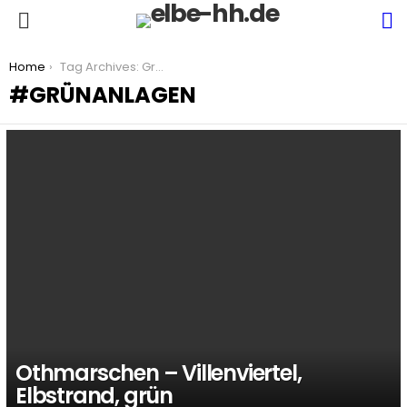
S
Menu
You are here:
Home
Tag Archives: Grünanlagen
GRÜNANLAGEN
LATEST
STORIES
Othmarschen – Villenviertel,
Elbstrand, grün