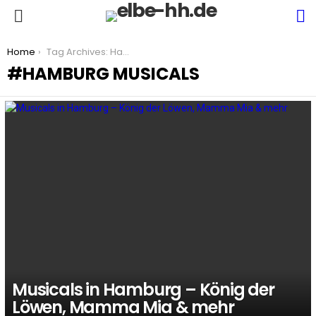
S
Menu
You are here:
Home
Tag Archives: Hamburg Musicals
HAMBURG MUSICALS
LATEST
STORIES
Musicals in Hamburg – König der
Löwen, Mamma Mia & mehr