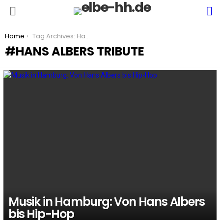
S
Menu
You are here:
Home
Tag Archives: Hans Albers Tribute
HANS ALBERS TRIBUTE
LATEST
STORIES
Musik in Hamburg: Von Hans Albers
bis Hip-Hop