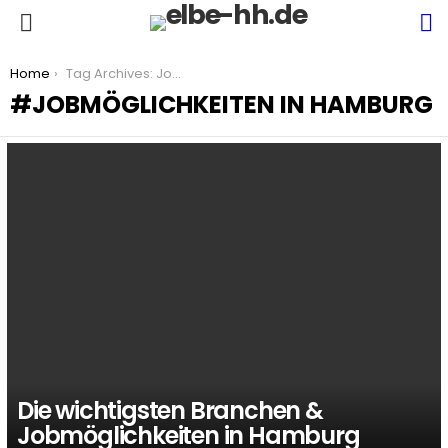
S
Menu
You are here:
Home
Tag Archives: Jobmöglichkeiten in Hamburg
JOBMÖGLICHKEITEN IN HAMBURG
LATEST
STORIES
Die wichtigsten Branchen &
Jobmöglichkeiten in Hamburg