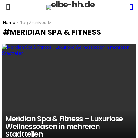
S
Menu
You are here:
Home
Tag Archives: Meridian Spa & Fitness
MERIDIAN SPA & FITNESS
LATEST
STORIES
Meridian Spa & Fitness – Luxuriöse
Wellnessoasen in mehreren
Stadtteilen