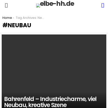
S
Menu
You are here:
Home
Tag Archives: Neubau
NEUBAU
LATEST
STORIES
Bahrenfeld – Industriecharme, viel
Neubau, kreative Szene