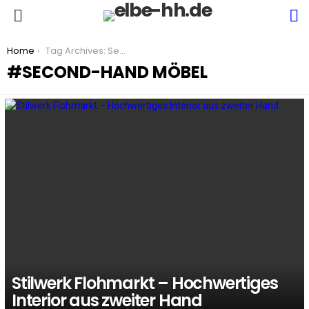
S
Menu
You are here:
Home
Tag Archives: Second-Hand Möbel
SECOND-HAND MÖBEL
LATEST
STORIES
Stilwerk Flohmarkt – Hochwertiges
Interior aus zweiter Hand