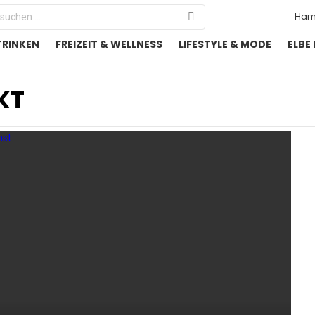
Search
Ham
or:
TRINKEN
FREIZEIT & WELLNESS
LIFESTYLE & MODE
ELBE
KT