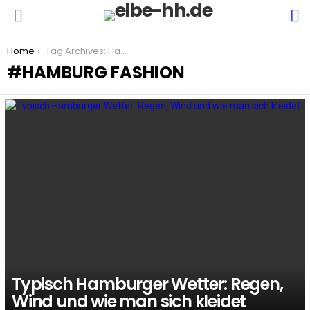
S
Menu
You are here:
Home
Tag Archives: Hamburg Fashion
HAMBURG FASHION
LATEST
STORIES
Typisch Hamburger Wetter: Regen,
Wind und wie man sich kleidet