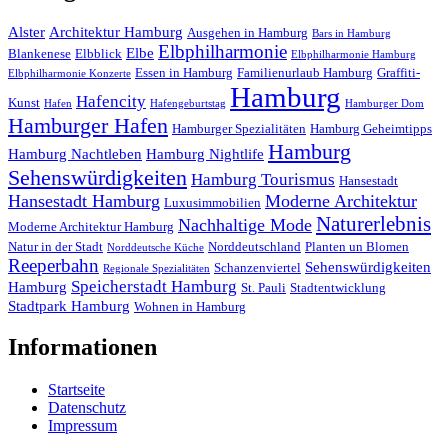
Alster
Architektur Hamburg
Ausgehen in Hamburg
Bars in Hamburg
Elbphilharmonie
Elbe
Blankenese
Elbblick
Elbphilharmonie Hamburg
Essen in Hamburg
Familienurlaub Hamburg
Graffiti-
Elbphilharmonie Konzerte
Hamburg
Hafencity
Kunst
Hafen
Hafengeburtstag
Hamburger Dom
Hamburger Hafen
Hamburger Spezialitäten
Hamburg Geheimtipps
Hamburg
Hamburg Nachtleben
Hamburg Nightlife
Sehenswürdigkeiten
Hamburg Tourismus
Hansestadt
Hansestadt Hamburg
Moderne Architektur
Luxusimmobilien
Naturerlebnis
Nachhaltige Mode
Moderne Architektur Hamburg
Natur in der Stadt
Norddeutschland
Planten un Blomen
Norddeutsche Küche
Reeperbahn
Sehenswürdigkeiten
Schanzenviertel
Regionale Spezialitäten
Speicherstadt Hamburg
Hamburg
St. Pauli
Stadtentwicklung
Stadtpark Hamburg
Wohnen in Hamburg
Informationen
Startseite
Datenschutz
Impressum