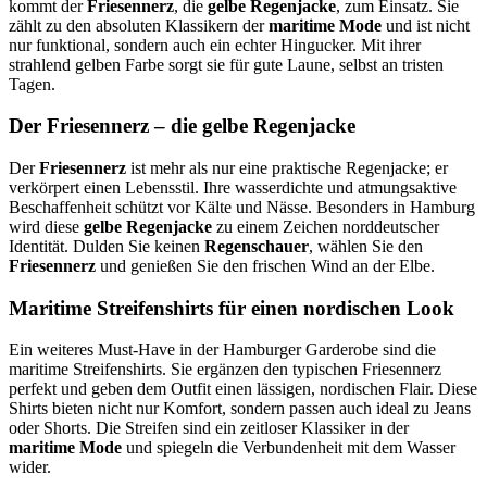
kommt der
Friesennerz
, die
gelbe Regenjacke
, zum Einsatz. Sie
zählt zu den absoluten Klassikern der
maritime Mode
und ist nicht
nur funktional, sondern auch ein echter Hingucker. Mit ihrer
strahlend gelben Farbe sorgt sie für gute Laune, selbst an tristen
Tagen.
Der Friesennerz – die gelbe Regenjacke
Der
Friesennerz
ist mehr als nur eine praktische Regenjacke; er
verkörpert einen Lebensstil. Ihre wasserdichte und atmungsaktive
Beschaffenheit schützt vor Kälte und Nässe. Besonders in Hamburg
wird diese
gelbe Regenjacke
zu einem Zeichen norddeutscher
Identität. Dulden Sie keinen
Regenschauer
, wählen Sie den
Friesennerz
und genießen Sie den frischen Wind an der Elbe.
Maritime Streifenshirts für einen nordischen Look
Ein weiteres Must-Have in der Hamburger Garderobe sind die
maritime Streifenshirts. Sie ergänzen den typischen Friesennerz
perfekt und geben dem Outfit einen lässigen, nordischen Flair. Diese
Shirts bieten nicht nur Komfort, sondern passen auch ideal zu Jeans
oder Shorts. Die Streifen sind ein zeitloser Klassiker in der
maritime Mode
und spiegeln die Verbundenheit mit dem Wasser
wider.