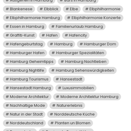
Ausgehen in Hamburg
Bars in Hamburg
Blankenese
Elbblick
Elbe
Elbphilharmonie
Elbphilharmonie Hamburg
Elbphilharmonie Konzerte
Essen in Hamburg
Familienurlaub Hamburg
Graffiti-Kunst
Hafen
Hafencity
Hafengeburtstag
Hamburg
Hamburger Dom
Hamburger Hafen
Hamburger Spezialitäten
Hamburg Geheimtipps
Hamburg Nachtleben
Hamburg Nightlife
Hamburg Sehenswürdigkeiten
Hamburg Tourismus
Hansestadt
Hansestadt Hamburg
Luxusimmobilien
Moderne Architektur
Moderne Architektur Hamburg
Nachhaltige Mode
Naturerlebnis
Natur in der Stadt
Norddeutsche Küche
Norddeutschland
Planten un Blomen