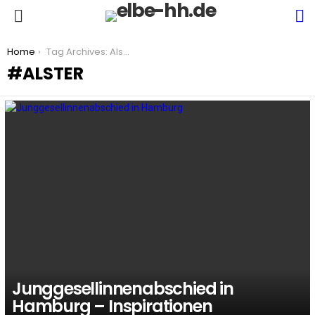
S
Menu
You are here:
Home
Tag Archives: Alster
ALSTER
LATEST
STORIES
Junggesellinnenabschied in
Hamburg – Inspirationen