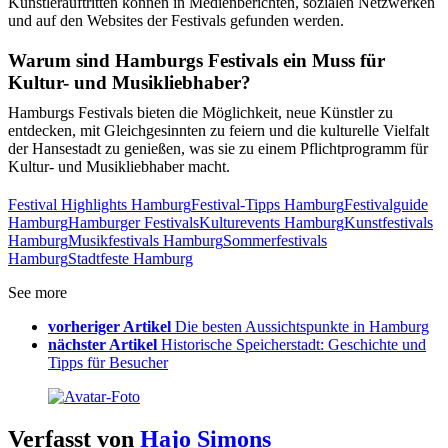
Künstlerauftritten können in Medienberichten, sozialen Netzwerken
und auf den Websites der Festivals gefunden werden.
Warum sind Hamburgs Festivals ein Muss für
Kultur- und Musikliebhaber?
Hamburgs Festivals bieten die Möglichkeit, neue Künstler zu
entdecken, mit Gleichgesinnten zu feiern und die kulturelle Vielfalt
der Hansestadt zu genießen, was sie zu einem Pflichtprogramm für
Kultur- und Musikliebhaber macht.
Festival Highlights Hamburg
Festival-Tipps Hamburg
Festivalguide
Hamburg
Hamburger Festivals
Kulturevents Hamburg
Kunstfestivals
Hamburg
Musikfestivals Hamburg
Sommerfestivals
Hamburg
Stadtfeste Hamburg
See more
vorheriger Artikel
Die besten Aussichtspunkte in Hamburg
nächster Artikel
Historische Speicherstadt: Geschichte und
Tipps für Besucher
Verfasst von
Hajo Simons