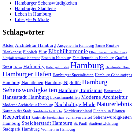
Hamburger Sehenswürdigkeiten
Hamburger Stadtteile
Leben in Hamburg
Lifestyle & Mode
Schlagwörter
Alster
Architektur Hamburg
Ausgehen in Hamburg
Bars in Hamburg
Elbphilharmonie
Elbe
Blankenese
Elbblick
Elbphilharmonie Hamburg
Essen in Hamburg
Familienurlaub Hamburg
Graffiti-
Elbphilharmonie Konzerte
Hamburg
Hafencity
Kunst
Hafen
Hafengeburtstag
Hamburger Dom
Hamburger Hafen
Hamburger Spezialitäten
Hamburg Geheimtipps
Hamburg
Hamburg Nachtleben
Hamburg Nightlife
Sehenswürdigkeiten
Hamburg Tourismus
Hansestadt
Hansestadt Hamburg
Moderne Architektur
Luxusimmobilien
Naturerlebnis
Nachhaltige Mode
Moderne Architektur Hamburg
Natur in der Stadt
Norddeutschland
Planten un Blomen
Norddeutsche Küche
Reeperbahn
Sehenswürdigkeiten
Schanzenviertel
Regionale Spezialitäten
Speicherstadt Hamburg
Hamburg
St. Pauli
Stadtentwicklung
Stadtpark Hamburg
Wohnen in Hamburg