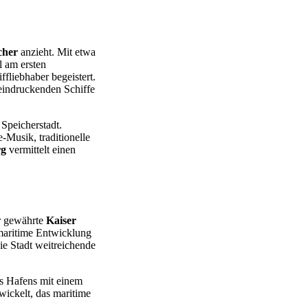
cher
anzieht. Mit etwa
l am ersten
iffliebhaber begeistert.
indruckenden Schiffe
 Speicherstadt.
-Musik, traditionelle
rg
vermittelt einen
hr gewährte
Kaiser
 maritime Entwicklung
ie Stadt weitreichende
s Hafens mit einem
wickelt, das maritime