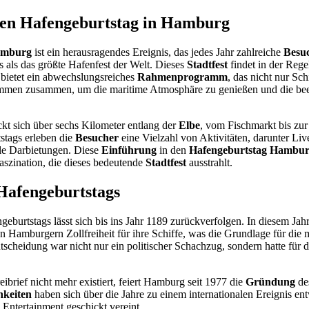
den Hafengeburtstag in Hamburg
amburg
ist ein herausragendes Ereignis, das jedes Jahr zahlreiche
Besu
es als das größte Hafenfest der Welt. Dieses
Stadtfest
findet in der Rege
bietet ein abwechslungsreiches
Rahmenprogramm
, das nicht nur Sch
mmen zusammen, um die maritime Atmosphäre zu genießen und die bee
ckt sich über sechs Kilometer entlang der
Elbe
, vom Fischmarkt bis zur
tags erleben die
Besucher
eine Vielzahl von Aktivitäten, darunter Live
lle Darbietungen. Diese
Einführung
in den
Hafengeburtstag Hambu
aszination, die dieses bedeutende
Stadtfest
ausstrahlt.
Hafengeburtstags
eburtstags lässt sich bis ins Jahr 1189 zurückverfolgen. In diesem Ja
n Hamburgern Zollfreiheit für ihre Schiffe, was die Grundlage für die
scheidung war nicht nur ein politischer Schachzug, sondern hatte für d
ibrief nicht mehr existiert, feiert Hamburg seit 1977 die
Gründung
de
hkeiten
haben sich über die Jahre zu einem internationalen Ereignis ent
Entertainment geschickt vereint.