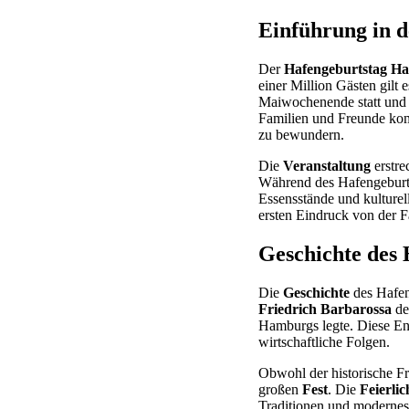
Einführung in 
Der
Hafengeburtstag H
einer Million Gästen gilt 
Maiwochenende statt und 
Familien und Freunde ko
zu bewundern.
Die
Veranstaltung
erstre
Während des Hafengeburts
Essensstände und kulture
ersten Eindruck von der F
Geschichte des 
Die
Geschichte
des Hafeng
Friedrich Barbarossa
de
Hamburgs legte. Diese Ent
wirtschaftliche Folgen.
Obwohl der historische Fre
großen
Fest
. Die
Feierlic
Traditionen und modernes 