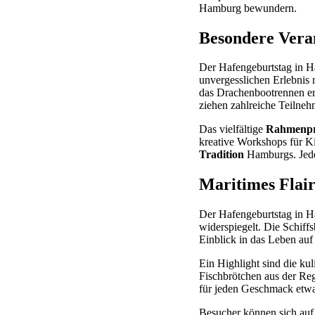
Hamburg bewundern.
Besondere Vera
Der Hafengeburtstag in H
unvergesslichen Erlebnis
das Drachenbootrennen er
ziehen zahlreiche Teilne
Das vielfältige
Rahmenp
kreative Workshops für K
Tradition
Hamburgs. Jedes
Maritimes Flai
Der Hafengeburtstag in H
widerspiegelt. Die Schif
Einblick in das Leben auf
Ein Highlight sind die kul
Fischbrötchen aus der Regi
für jeden Geschmack etwa
Besucher können sich auf