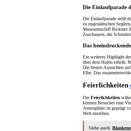
Die Einlaufparade d
Die Einlaufparade stellt 
zu majestätischen Segler
Museumsschiff Rickmer Ric
Zuschauern, die Schönheit
Das beeindruckend
Ein weiteres Highlight de
über dem Hafen erhellt. M
Die besten Aussichten auf
Elbe. Das zusammenwirke
Feierlichkeiten
Die
Feierlichkeiten
währe
können Besucher eine Viel
Atmosphäre ist geprägt vo
Welt anziehen.
Siehe auch
Blankenes