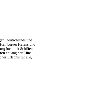
gen
Deutschlands und
 Hamburger Hafens und
ung
lockt mit Schiffen
nen
entlang der
Elbe
.
hes Erlebnis für alle,