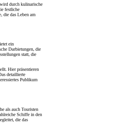
wird durch kulinarische
e festliche
e, die das Leben am
etet ein
ische Darbietungen, die
tellungen statt, die
ellt. Hier präsentieren
Das detaillierte
teressiertes Publikum
he als auch Touristen
zahlreiche Schiffe in den
gleitet, die das