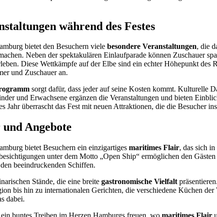
nstaltungen während des Festes
amburg bietet den Besuchern viele
besondere Veranstaltungen
, die 
 machen. Neben der spektakulären Einlaufparade können Zuschauer spa
leben. Diese Wettkämpfe auf der Elbe sind ein echter Höhepunkt de
hmer und Zuschauer an.
rogramm
sorgt dafür, dass jeder auf seine Kosten kommt. Kulturelle 
inder und Erwachsene ergänzen die Veranstaltungen und bieten Einblic
 Jahr überrascht das Fest mit neuen Attraktionen, die die Besucher ins
r und Angebote
amburg bietet Besuchern ein einzigartiges
maritimes Flair
, das sich i
fsbesichtigungen unter dem Motto „Open Ship“ ermöglichen den Gästen 
 den beeindruckenden Schiffen.
inarischen Stände, die eine breite
gastronomische Vielfalt
präsentieren
on bis hin zu internationalen Gerichten, die verschiedene Küchen der W
s dabei.
 ein buntes Treiben im Herzen Hamburgs freuen, wo
maritimes Flair
u