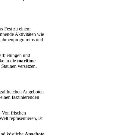
das Fest zu einem
nnende Aktivitäten wie
s Rahmenprogramms und
Darbietungen und
ke in die
maritime
 Staunen versetzen.
n zahlreichen Angeboten
einen faszinierenden
. Von frischen
elt repräsentieren, ist
nd köstliche
Angebote