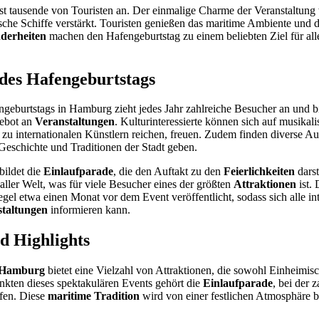
est tausende von Touristen an. Der einmalige Charme der Veranstaltung 
sche Schiffe verstärkt. Touristen genießen das maritime Ambiente und di
derheiten
machen den Hafengeburtstag zu einem beliebten Ziel für all
es Hafengeburtstags
geburtstags in Hamburg zieht jedes Jahr zahlreiche Besucher an und bi
ebot an
Veranstaltungen
. Kulturinteressierte können sich auf musikal
zu internationalen Künstlern reichen, freuen. Zudem finden diverse Auss
 Geschichte und Traditionen der Stadt geben.
bildet die
Einlaufparade
, die den Auftakt zu den
Feierlichkeiten
darst
 aller Welt, was für viele Besucher eines der größten
Attraktionen
ist. 
gel etwa einen Monat vor dem Event veröffentlicht, sodass sich alle in
taltungen
informieren kann.
d Highlights
n Hamburg
bietet eine Vielzahl von Attraktionen, die sowohl Einheimisc
kten dieses spektakulären Events gehört die
Einlaufparade
, bei der 
ufen. Diese
maritime Tradition
wird von einer festlichen Atmosphäre be