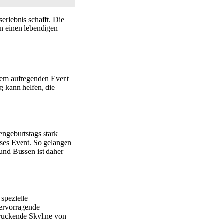
erlebnis schafft. Die
n einen lebendigen
esem aufregenden Event
g kann helfen, die
engeburtstags stark
eses Event. So gelangen
nd Bussen ist daher
spezielle
hervorragende
druckende Skyline von