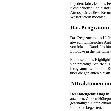
In jedem Jahr zieht das F
Köstlichkeiten und histori
Atmosphäre. Diese
Beson
Wasser feiern möchten.
Das Programm d
Das
Programm
des Hafen
abwechslungsreiches Ang
von lokalen Bands bis hin 
Einblicke in die maritime
Ein besonderes Highlight 
sich prächtige Schiffe aus
Programm
wird in der Re
über die geplanten
Verans
Attraktionen un
Der
Hafengeburtstag i
anziehen. Zu den Höhepun
geschäftigen Hafen einla
Publikum begeistert.