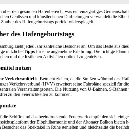
h über den gesamten Hafenbereich, was ein einzigartiges Gemeinschafts
schen Genüssen und künstlerischen Darbietungen verwandelt die Elbe i
n Zauber des Hafengeburtstags perfekt widerspiegelt.
her des Hafengeburtstags
amburg zieht jedes Jahr zahlreiche Besucher an. Um das Beste aus di
ige nützliche
Tipps
für eine angenehme Erfahrung. Die richtige Planun
n und die festlichen Aktivitäten optimal zu genießen.
smittel nutzen
che Verkehrsmittel
in Betracht ziehen, da die Straßen während des Haf
ger Verkehrsverbund (HVV) erweitert seine Fahrpläne speziell für di
entralen Veranstaltungsorten. Die Nutzung von U-Bahnen, S-Bahnen u
sfrei zu den Feierlichkeiten zu kommen.
spunkte
uf die Schiffe und das beeindruckende Feuerwerk empfehlen sich einige 
ssichtsplattform der Elbphilharmonie und der Altonaer Balkon bieten 
n Besucher das Spektakel in Ruhe genießen und gleichzeitig die beein