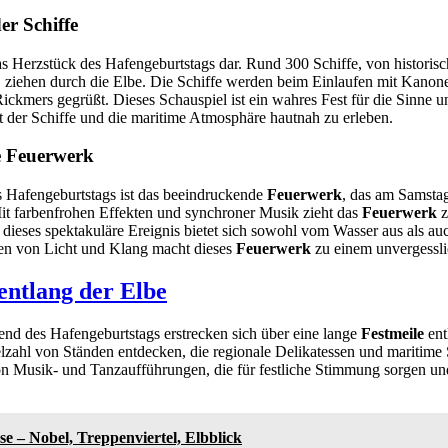
er Schiffe
das Herzstück des Hafengeburtstags dar. Rund 300 Schiffe, von historisc
n, ziehen durch die Elbe. Die Schiffe werden beim Einlaufen mit Kano
kmers gegrüßt. Dieses Schauspiel ist ein wahres Fest für die Sinne u
 der Schiffe und die maritime Atmosphäre hautnah zu erleben.
e Feuerwerk
s Hafengeburtstags ist das beeindruckende
Feuerwerk
, das am Samst
it farbenfrohen Effekten und synchroner Musik zieht das
Feuerwerk
z
 dieses spektakuläre Ereignis bietet sich sowohl vom Wasser aus als a
n von Licht und Klang macht dieses
Feuerwerk
zu einem unvergessli
entlang der Elbe
nd des Hafengeburtstags erstrecken sich über eine lange
Festmeile
ent
zahl von Ständen entdecken, die regionale Delikatessen und maritime 
n Musik- und Tanzaufführungen, die für festliche Stimmung sorgen und
e – Nobel, Treppenviertel, Elbblick