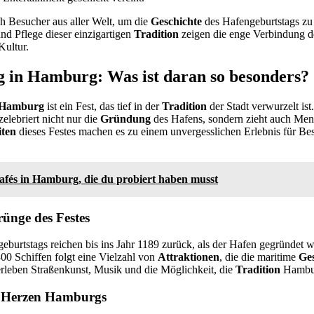
h Besucher aus aller Welt, um die
Geschichte
des Hafengeburtstags zu
nd Pflege dieser einzigartigen
Tradition
zeigen die enge Verbindung de
Kultur.
g in Hamburg: Was ist daran so besonders?
n Hamburg
ist ein Fest, das tief in der
Tradition
der Stadt verwurzelt ist
elebriert nicht nur die
Gründung
des Hafens, sondern zieht auch Men
iten
dieses Festes machen es zu einem unvergesslichen Erlebnis für Be
afés in Hamburg, die du probiert haben musst
ünge des Festes
burtstags reichen bis ins Jahr 1189 zurück, als der Hafen gegründet wu
00 Schiffen folgt eine Vielzahl von
Attraktionen
, die die maritime
Ges
rleben Straßenkunst, Musik und die Möglichkeit, die
Tradition
Hambur
 Herzen Hamburgs