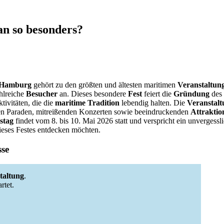
an so besonders?
n Hamburg
gehört zu den größten und ältesten maritimen
Veranstaltun
ahlreiche
Besucher
an. Dieses besondere
Fest
feiert die
Gründung
des
tivitäten, die die
maritime Tradition
lebendig halten. Die
Veranstalt
igen Paraden, mitreißenden Konzerten sowie beeindruckenden
Attraktio
stag
findet vom 8. bis 10. Mai 2026 statt und verspricht ein unvergesslic
eses Festes entdecken möchten.
sse
taltung
.
rtet.