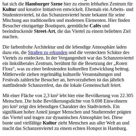
hat sich die
Hamburger Szene
hier zu einem lebhaften Zentrum für
Kultur
und kreative Initiativen entwickelt. Ehemals ein Arbeits- und
Studentenviertel, ist das Schanzenviertel heute bekannt für seine
Mischung aus traditionellen und modernen Elementen. Hier finden
Besucher einzigartige Boutiquen, gemütliche
Cafés
und
beeindruckende
Street-Art
, die das Viertel zu einem beliebten Ziel
machen.
Die farbenfrohe Architektur und die lebendige Atmosphäre laden
dazu ein, die
Straßen zu erkunden
und die versteckten Schätze des
Viertels zu entdecken. In der Vergangenheit war das Schanzenviertel
ein linksliberales Zentrum, berühmt für die Besetzung der „Roten
Flora“, was zu einer bedeutenden kulturellen Entwicklung beitrug.
Mittlerweile ziehen regelmäßig kulturelle Veranstaltungen und
Festivals zahlreiche Besucher an, hervorzuheben ist das jährlich
stattfindende Schanzenfest, das die lokale Gemeinschaft feiert.
Mit einer Fläche von 2,3 km² lebt hier eine Bevölkerung von 22.305
Menschen. Die hohe Bevölkerungsdichte von 9.698 Einwohnern
pro km² zeigt den lebendigen Charakter des Stadtviertels. Ein
signifikant hoher Anteil junger Menschen und Studierender prägten
das Viertel und tragen zur dynamischen Atmosphäre bei. Diese
bunte und vielfältige
Kultur
zieht Menschen aus aller Welt an und
macht das Schanzenviertel zu einem echten Hotspot in Hamburg.