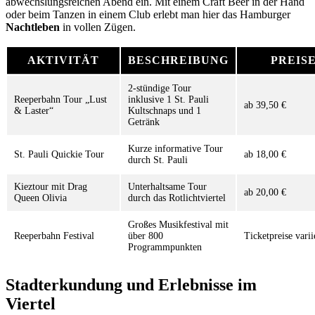
abwechslungsreichen Abend ein. Mit einem Craft Beer in der Hand
oder beim Tanzen in einem Club erlebt man hier das Hamburger
Nachtleben
in vollen Zügen.
AKTIVITÄT
BESCHREIBUNG
PREIS
2-stündige Tour
Reeperbahn Tour „Lust
inklusive 1 St. Pauli
ab 39,50 €
& Laster“
Kultschnaps und 1
Getränk
Kurze informative Tour
St. Pauli Quickie Tour
ab 18,00 €
durch St. Pauli
Kieztour mit Drag
Unterhaltsame Tour
ab 20,00 €
Queen Olivia
durch das Rotlichtviertel
Großes Musikfestival mit
Reeperbahn Festival
über 800
Ticketpreise varii
Programmpunkten
Stadterkundung und Erlebnisse im
Viertel