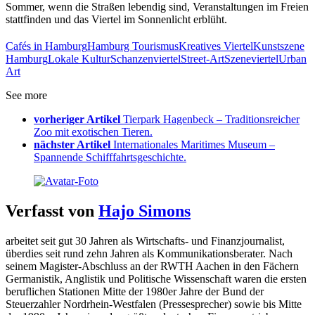
Sommer, wenn die Straßen lebendig sind, Veranstaltungen im Freien
stattfinden und das Viertel im Sonnenlicht erblüht.
Cafés in Hamburg
Hamburg Tourismus
Kreatives Viertel
Kunstszene
Hamburg
Lokale Kultur
Schanzenviertel
Street-Art
Szeneviertel
Urban
Art
See more
vorheriger Artikel
Tierpark Hagenbeck – Traditionsreicher
Zoo mit exotischen Tieren.
nächster Artikel
Internationales Maritimes Museum –
Spannende Schifffahrtsgeschichte.
Verfasst von
Hajo Simons
arbeitet seit gut 30 Jahren als Wirtschafts- und Finanzjournalist,
überdies seit rund zehn Jahren als Kommunikationsberater. Nach
seinem Magister-Abschluss an der RWTH Aachen in den Fächern
Germanistik, Anglistik und Politische Wissenschaft waren die ersten
beruflichen Stationen Mitte der 1980er Jahre der Bund der
Steuerzahler Nordrhein-Westfalen (Pressesprecher) sowie bis Mitte