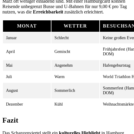
März oft weniger einladend sind. Mit einer Hamburgcard können
Reisende unbegrenzt Busse und U-Bahnen für nur 9,00 € pro Tag
nutzen, was die
Erreichbarkeit
zusätzlich erleichtert.
MONAT
WETTER
BESUCHSA
Januar
Schlecht
Keine großen Eve
Frühjahrsfest (H
April
Gemischt
DOM)
Mai
Angenehm
Hafengeburtstag
Juli
Warm
World Triathlon 
Sommerfest (Ham
August
Sommerlich
DOM)
Dezember
Kühl
Weihnachtsmärkte
Fazit
Das Schanzenviertel stellt ein
kulturelles Highlight
in Hamburg