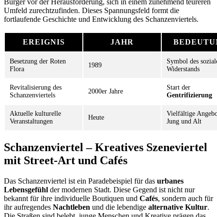
Bürger vor der Herausforderung, sich in einem zunehmend teureren
Umfeld zurechtzufinden. Dieses Spannungsfeld formt die
fortlaufende Geschichte und Entwicklung des Schanzenviertels.
EREIGNIS
JAHR
BEDEUTU
Besetzung der Roten
Symbol des sozial
1989
Flora
Widerstands
Revitalisierung des
Start der
2000er Jahre
Schanzenviertels
Gentrifizierung
Aktuelle kulturelle
Vielfältige Angebo
Heute
Veranstaltungen
Jung und Alt
Schanzenviertel – Kreatives Szeneviertel
mit Street-Art und Cafés
Das Schanzenviertel ist ein Paradebeispiel für das
urbanes
Lebensgefühl
der modernen Stadt. Diese Gegend ist nicht nur
bekannt für ihre individuelle Boutiquen und
Cafés
, sondern auch für
ihr aufregendes
Nachtleben
und die lebendige
alternative Kultur
.
Die Straßen sind belebt, junge Menschen und Kreative prägen das