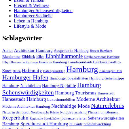
Essen & Trinken
Freizeit & Wellness
Hamburger Sehenswürdigkeiten
Hamburger Stadtteile
Leben in Hamburg
Lifestyle & Mode
Schlagwörter
Alster
Architektur Hamburg
Ausgehen in Hamburg
Bars in Hamburg
Elbphilharmonie
Elbe
Blankenese
Elbblick
Elbphilharmonie Hamburg
Essen in Hamburg
Familienurlaub Hamburg
Graffiti-
Elbphilharmonie Konzerte
Hamburg
Hafencity
Kunst
Hafen
Hafengeburtstag
Hamburger Dom
Hamburger Hafen
Hamburger Spezialitäten
Hamburg Geheimtipps
Hamburg
Hamburg Nachtleben
Hamburg Nightlife
Sehenswürdigkeiten
Hamburg Tourismus
Hansestadt
Hansestadt Hamburg
Moderne Architektur
Luxusimmobilien
Naturerlebnis
Nachhaltige Mode
Moderne Architektur Hamburg
Natur in der Stadt
Norddeutschland
Planten un Blomen
Norddeutsche Küche
Reeperbahn
Sehenswürdigkeiten
Schanzenviertel
Regionale Spezialitäten
Speicherstadt Hamburg
Hamburg
St. Pauli
Stadtentwicklung