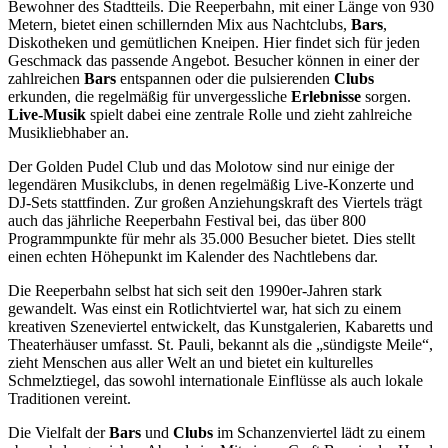
Bewohner des Stadtteils. Die Reeperbahn, mit einer Länge von 930
Metern, bietet einen schillernden Mix aus Nachtclubs,
Bars
,
Diskotheken und gemütlichen Kneipen. Hier findet sich für jeden
Geschmack das passende Angebot. Besucher können in einer der
zahlreichen
Bars
entspannen oder die pulsierenden
Clubs
erkunden, die regelmäßig für unvergessliche
Erlebnisse
sorgen.
Live-Musik
spielt dabei eine zentrale Rolle und zieht zahlreiche
Musikliebhaber an.
Der Golden Pudel Club und das Molotow sind nur einige der
legendären Musikclubs, in denen regelmäßig Live-Konzerte und
DJ-Sets stattfinden. Zur großen Anziehungskraft des Viertels trägt
auch das jährliche Reeperbahn Festival bei, das über 800
Programmpunkte für mehr als 35.000 Besucher bietet. Dies stellt
einen echten Höhepunkt im Kalender des Nachtlebens dar.
Die Reeperbahn selbst hat sich seit den 1990er-Jahren stark
gewandelt. Was einst ein Rotlichtviertel war, hat sich zu einem
kreativen Szeneviertel entwickelt, das Kunstgalerien, Kabaretts und
Theaterhäuser umfasst. St. Pauli, bekannt als die „sündigste Meile“,
zieht Menschen aus aller Welt an und bietet ein kulturelles
Schmelztiegel, das sowohl internationale Einflüsse als auch lokale
Traditionen vereint.
Die Vielfalt der
Bars
und
Clubs
im Schanzenviertel lädt zu einem