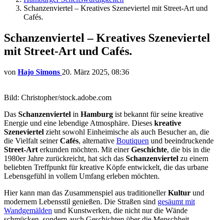
Schanzenviertel – Kreatives Szeneviertel mit Street-Art und
Cafés.
Schanzenviertel – Kreatives Szeneviertel
mit Street-Art und Cafés.
von
Hajo Simons
20. März 2025, 08:36
Bild: Christopher/stock.adobe.com
Das
Schanzenviertel
in
Hamburg
ist bekannt für seine kreative
Energie und eine lebendige Atmosphäre. Dieses
kreative
Szeneviertel
zieht sowohl Einheimische als auch Besucher an, die
die Vielfalt seiner
Cafés
, alternative
Boutiquen
und beeindruckende
Street-Art
erkunden möchten. Mit einer
Geschichte
, die bis in die
1980er Jahre zurückreicht, hat sich das
Schanzenviertel
zu einem
beliebten Treffpunkt für kreative Köpfe entwickelt, die das urbane
Lebensgefühl in vollem Umfang erleben möchten.
Hier kann man das Zusammenspiel aus traditioneller
Kultur
und
modernem Lebensstil genießen. Die Straßen sind
gesäumt mit
Wandgemälden
und Kunstwerken, die nicht nur die Wände
schmücken, sondern auch Geschichten über die Menschheit,