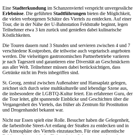
Eine
Stadterkundung
im Schanzenviertel verspricht unvergessliche
Erlebnisse
. Die geführten
Stadtführungen
bieten die Möglichkeit,
die vielen verborgenen Schätze des Viertels zu entdecken. Auf einer
Tour, die in der Nähe der U-Bahnstation Feldstraße beginnt, legen
Teilnehmer etwa 3 km zurück und genießen dabei kulinarische
Köstlichkeiten.
Die Touren dauern rund 3 Stunden und servieren zwischen 4 und 7
verschiedene Kostproben, die teilweise auch vegetarisch angeboten
werden. Die vielseitigen gastronomischen Partnerbetriebe variieren
je nach Tageszeit und garantieren eine Diversität an Geschmäckern
aus aller Welt. Teilnehmer müssen dabei berücksichtigen, dass
Getränke nicht im Preis inbegriffen sind.
St. Georg, zentral zwischen Außenalster und Hansaplatz gelegen,
zeichnet sich durch seine multikulturelle und lebendige Szene aus,
die insbesondere die LGBTQ-Kultur feiert. Ein erfahrener Guru, der
die Tour leitet, gibt spannende Einblicke und Geschichten über die
Vergangenheit des Viertels, das früher als Zentrum für Prostitution
und Drogenhandel bekannt war.
Nicht nur Essen spielt eine Rolle. Besucher haben die Gelegenheit,
die farbenfrohe Street-Art entlang der Straßen zu entdecken und in
die Atmosphäre des Viertels einzutauchen. Für eine authentische