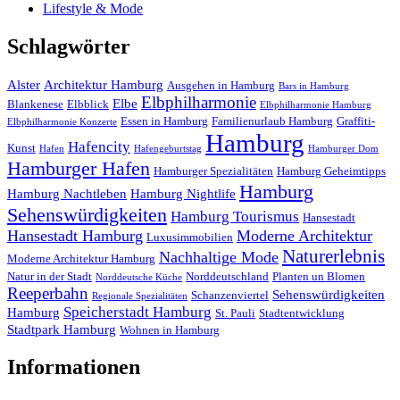
Lifestyle & Mode
Schlagwörter
Alster
Architektur Hamburg
Ausgehen in Hamburg
Bars in Hamburg
Elbphilharmonie
Elbe
Blankenese
Elbblick
Elbphilharmonie Hamburg
Essen in Hamburg
Familienurlaub Hamburg
Graffiti-
Elbphilharmonie Konzerte
Hamburg
Hafencity
Kunst
Hafen
Hafengeburtstag
Hamburger Dom
Hamburger Hafen
Hamburger Spezialitäten
Hamburg Geheimtipps
Hamburg
Hamburg Nachtleben
Hamburg Nightlife
Sehenswürdigkeiten
Hamburg Tourismus
Hansestadt
Hansestadt Hamburg
Moderne Architektur
Luxusimmobilien
Naturerlebnis
Nachhaltige Mode
Moderne Architektur Hamburg
Natur in der Stadt
Norddeutschland
Planten un Blomen
Norddeutsche Küche
Reeperbahn
Sehenswürdigkeiten
Schanzenviertel
Regionale Spezialitäten
Speicherstadt Hamburg
Hamburg
St. Pauli
Stadtentwicklung
Stadtpark Hamburg
Wohnen in Hamburg
Informationen