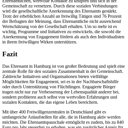
Ehrenamtlichen, wertvolle Kontakte zu knüpfen und sich in der
Gemeinschaft zu vernetzen. Durch diese sozialen Verbindungen
wird die gesellschaftliche Anerkennung des Ehrenamts gestärkt.
Trotz der erheblichen Anzahl an freiwillig Tätigen sind 76 Prozent
der Befragten der Meinung, dass Ehrenamtliche nicht ausreichend
Wertschätzung von der Gesellschaft erhalten. Um so mehr ist es
wichtig, Programme und Initiativen zu entwickeln, die sowohl die
Anerkennung von Engagement fördern als auch den Individualisten
in ihrem freiwilligen Wirken unterstützen.
Fazit
Das Ehrenamt in Hamburg ist von großer Bedeutung und spielt eine
zentrale Rolle für den sozialen Zusammenhalt in der Gemeinschaft.
Zahlreiche Initiativen und Organisationen bieten vielfältige
Möglichkeiten für Engagement, sei es in der Nachbarschaftshilfe
oder durch Unterstützung von Flüchtlingen. Engagierte Bürger
tragen nicht nur zur Verbesserung der Lebensqualität anderer bei,
sondern profitieren auch selbst von wertvollen Erfahrungen und
sozialen Kontakten, die das eigene Leben bereichern.
Mit über 400 Freiwilligenzentralen in Deutschland gibt es
umfangreiche Anlaufstellen für alle, die in Hamburg aktiv werden
möchten. Die Ehrenamtspauschale ermöglicht es zudem, bis zu 840
Euro pro Jahr steuerfrei zu erhalten, was ein zusätzlicher Anreiz für