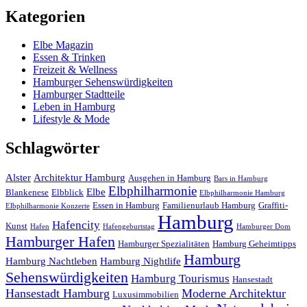
Kategorien
Elbe Magazin
Essen & Trinken
Freizeit & Wellness
Hamburger Sehenswürdigkeiten
Hamburger Stadtteile
Leben in Hamburg
Lifestyle & Mode
Schlagwörter
Alster
Architektur Hamburg
Ausgehen in Hamburg
Bars in Hamburg
Elbphilharmonie
Elbe
Blankenese
Elbblick
Elbphilharmonie Hamburg
Essen in Hamburg
Familienurlaub Hamburg
Graffiti-
Elbphilharmonie Konzerte
Hamburg
Hafencity
Kunst
Hafen
Hafengeburtstag
Hamburger Dom
Hamburger Hafen
Hamburger Spezialitäten
Hamburg Geheimtipps
Hamburg
Hamburg Nachtleben
Hamburg Nightlife
Sehenswürdigkeiten
Hamburg Tourismus
Hansestadt
Hansestadt Hamburg
Moderne Architektur
Luxusimmobilien