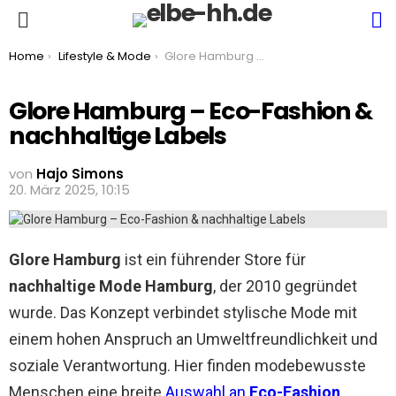
S
Menu
You are here:
Home
Lifestyle & Mode
Glore Hamburg – Eco-Fashion & nachhaltige Labels
Glore Hamburg – Eco-Fashion &
nachhaltige Labels
von
Hajo Simons
20. März 2025, 10:15
Glore Hamburg
ist ein führender Store für
nachhaltige Mode Hamburg
, der 2010 gegründet
wurde. Das Konzept verbindet stylische Mode mit
einem hohen Anspruch an Umweltfreundlichkeit und
soziale Verantwortung. Hier finden modebewusste
Menschen eine breite
Auswahl an
Eco-Fashion