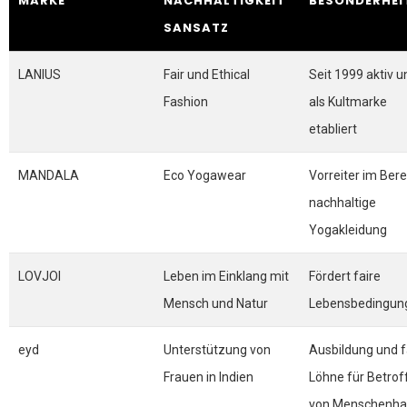
MARKE
NACHHALTIGKEIT
BESONDERHEI
SANSATZ
LANIUS
Fair und Ethical
Seit 1999 aktiv u
Fashion
als Kultmarke
etabliert
MANDALA
Eco Yogawear
Vorreiter im Bere
nachhaltige
Yogakleidung
LOVJOI
Leben im Einklang mit
Fördert faire
Mensch und Natur
Lebensbedingun
eyd
Unterstützung von
Ausbildung und f
Frauen in Indien
Löhne für Betrof
von Menschenha