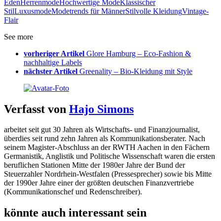
Eden
Herrenmode
Hochwertige Mode
Klassischer
Stil
Luxusmode
Modetrends für Männer
Stilvolle Kleidung
Vintage-
Flair
See more
vorheriger Artikel
Glore Hamburg – Eco-Fashion &
nachhaltige Labels
nächster Artikel
Greenality – Bio-Kleidung mit Style
Verfasst von
Hajo Simons
arbeitet seit gut 30 Jahren als Wirtschafts- und Finanzjournalist,
überdies seit rund zehn Jahren als Kommunikationsberater. Nach
seinem Magister-Abschluss an der RWTH Aachen in den Fächern
Germanistik, Anglistik und Politische Wissenschaft waren die ersten
beruflichen Stationen Mitte der 1980er Jahre der Bund der
Steuerzahler Nordrhein-Westfalen (Pressesprecher) sowie bis Mitte
der 1990er Jahre einer der größten deutschen Finanzvertriebe
(Kommunikationschef und Redenschreiber).
könnte auch interessant sein