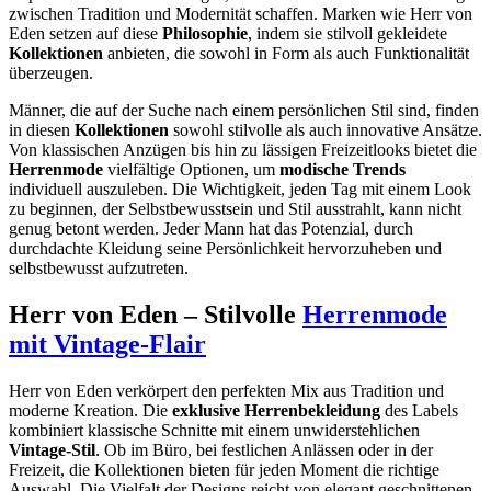
zwischen Tradition und Modernität schaffen. Marken wie Herr von
Eden setzen auf diese
Philosophie
, indem sie stilvoll gekleidete
Kollektionen
anbieten, die sowohl in Form als auch Funktionalität
überzeugen.
Männer, die auf der Suche nach einem persönlichen Stil sind, finden
in diesen
Kollektionen
sowohl stilvolle als auch innovative Ansätze.
Von klassischen Anzügen bis hin zu lässigen Freizeitlooks bietet die
Herrenmode
vielfältige Optionen, um
modische Trends
individuell auszuleben. Die Wichtigkeit, jeden Tag mit einem Look
zu beginnen, der Selbstbewusstsein und Stil ausstrahlt, kann nicht
genug betont werden. Jeder Mann hat das Potenzial, durch
durchdachte Kleidung seine Persönlichkeit hervorzuheben und
selbstbewusst aufzutreten.
Herr von Eden – Stilvolle
Herrenmode
mit Vintage-Flair
Herr von Eden verkörpert den perfekten Mix aus Tradition und
moderne Kreation. Die
exklusive Herrenbekleidung
des Labels
kombiniert klassische Schnitte mit einem unwiderstehlichen
Vintage-Stil
. Ob im Büro, bei festlichen Anlässen oder in der
Freizeit, die Kollektionen bieten für jeden Moment die richtige
Auswahl. Die Vielfalt der Designs reicht von elegant geschnittenen