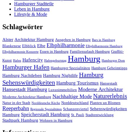
Hamburger Stadtteile
Leben in Hamburg
Lifestyle & Mode
Schlagwörter
Alster
Architektur Hamburg
Ausgehen in Hamburg
Bars in Hamburg
Elbphilharmonie
Elbe
Blankenese
Elbblick
Elbphilharmonie Hamburg
Essen in Hamburg
Familienurlaub Hamburg
Graffiti-
Elbphilharmonie Konzerte
Hamburg
Hafencity
Kunst
Hafen
Hafengeburtstag
Hamburger Dom
Hamburger Hafen
Hamburger Spezialitäten
Hamburg Geheimtipps
Hamburg
Hamburg Nachtleben
Hamburg Nightlife
Sehenswürdigkeiten
Hamburg Tourismus
Hansestadt
Hansestadt Hamburg
Moderne Architektur
Luxusimmobilien
Naturerlebnis
Nachhaltige Mode
Moderne Architektur Hamburg
Natur in der Stadt
Norddeutschland
Planten un Blomen
Norddeutsche Küche
Reeperbahn
Sehenswürdigkeiten
Schanzenviertel
Regionale Spezialitäten
Speicherstadt Hamburg
Hamburg
St. Pauli
Stadtentwicklung
Stadtpark Hamburg
Wohnen in Hamburg