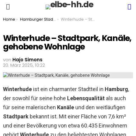
S
Menu
You are here:
Home
Hamburger Stadtteile
Winterhude – Stadtpark, Kanäle, gehobene Wohnlage
Winterhude – Stadtpark, Kanäle,
gehobene Wohnlage
von
Hajo Simons
20. März 2025, 10:22
Winterhude
ist ein charmanter Stadtteil in
Hamburg
,
der sowohl für seine hohe
Lebensqualität
als auch
für seine malerischen
Kanäle
und den weitläufigen
Stadtpark
bekannt ist. Mit einer Fläche von 7,6 km²
und einer Bevölkerung von etwa 60.435 Einwohnern
gehört
Winterhude
zu den beliebtesten Wohnlagen